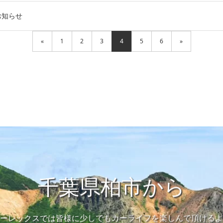
お知らせ
«
1
2
3
4
5
6
»
千葉県柏市から
ーレックスでは皆様に少しでもカーライフを楽しんで頂けるよ