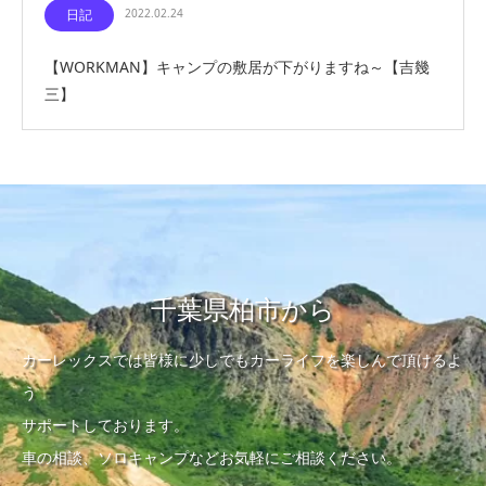
日記
2022.02.24
【WORKMAN】キャンプの敷居が下がりますね～【吉幾
三】
千葉県柏市から
カーレックスでは皆様に少しでもカーライフを楽しんで頂けるよ
う
サポートしております。
車の相談、ソロキャンプなどお気軽にご相談ください。